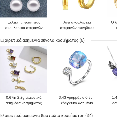
Εκλεκτής ποιότητας
Αντι σκουλαρίκια
Ο λ
σκουλαρίκια στεφανών
στεφανών συνήθειας
συνήθειας
αλλεργίας 6.07g γύρω
σ
μαργαριταριών
από τα μικρά
κύκλ
Εξαιρετικά ασημένια σύνολα κοσμήματος
(6)
καλυμμένα λευκόχρυσος
σκουλαρίκια στεφανών
ΚΑΛΎΤΕΡΗ ΤΙΜΉ
ΚΑΛΎΤΕΡΗ ΤΙΜΉ
ΚΑΛ
γεωμετρικά για τις
κύκλων
γυναίκες
0.67in 2.2g εξαιρετικά
3,43 γραμμάριο 0.5cm
1.4
ασημένια κοσμήματος
εξαιρετικά ασημένια
ασ
συνόλων καλυμμένα
σύνολα 925 κοσμήματος
πε
λευκόχρυσος
ανοικτό δαχτυλίδι
κο
Εξαιρετικά ασημένια βραχιόλια κοσμήματος
(34)