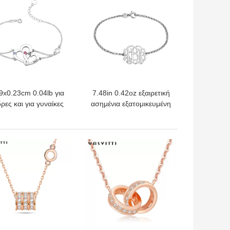
εξατομικευμένος
9x0.23cm 0.04lb για
7.48in 0.42oz εξαιρετική
ρες και για γυναίκες
ασημένια εξατομικευμένη
S925 συνήθειας
ονόματος εξωτερική
ασημένιο βραχιόλι
διάμετρος αρσενηκού
αρδιών βραχιολιών
σπειρώματος βραχιολιών
ΎΤΕΡΗ ΤΙΜΉ
ΚΑΛΎΤΕΡΗ ΤΙΜΉ
διπλό
πιάτων ονόματος
βραχιολιών ασημένια