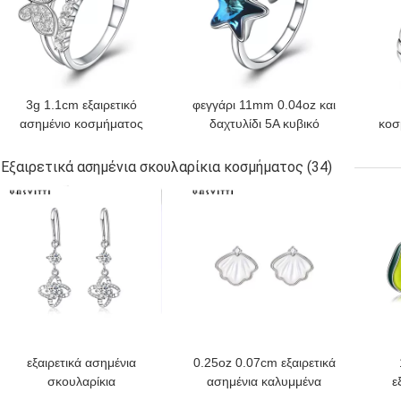
3g 1.1cm εξαιρετικό
φεγγάρι 11mm 0.04oz και
ασημένιο κοσμήματος
δαχτυλίδι 5A κυβικό
κοσ
δαχτυλιδιών 18k
Zirconia αστεριών 925
ε
δαχτυλίδι πεταλούδων
εξαιρετικά ασημένια
δ
Εξαιρετικά ασημένια σκουλαρίκια κοσμήματος
(34)
χρυσής επένδυσης
δαχτυλίδια
δά
ΚΑΛΎΤΕΡΗ ΤΙΜΉ
ΚΑΛΎΤΕΡΗ ΤΙΜΉ
ΚΑΛ
ρόδινο
εξαιρετικά ασημένια
0.25oz 0.07cm εξαιρετικά
σκουλαρίκια
ασημένια καλυμμένα
ε
Hypoallergenic τέσσερα
χρυσός ασημένια Shell
κοσ