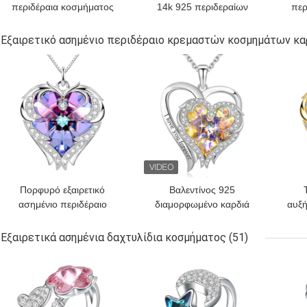
περιδέραια κοσμήματος
14k 925 περιδεραίων
περ
19in 25g
κρυστάλλου ήλιων και
επ
φεγγαριών 18.1in 4.2g
πε
Εξαιρετικό ασημένιο περιδέραιο κρεμαστών κοσμημάτων κ
ασημένιο περιδέραιο
ΚΑΛΎΤΕΡΗ ΤΙΜΉ
ΚΑΛΎΤΕΡΗ ΤΙΜΉ
ΚΑΛ
Πορφυρό εξαιρετικό
Βαλεντίνος 925
ασημένιο περιδέραιο
διαμορφωμένο καρδιά
αυξή
κρεμαστών κοσμημάτων
6.23g 1.18in εξαιρετικό
καρδιών
ασημένιο SGS
πε
Εξαιρετικά ασημένια δαχτυλίδια κοσμήματος
(51)
περιδεραίων κρεμαστών
κοσ
ΚΑΛΎΤΕΡΗ ΤΙΜΉ
ΚΑΛΎΤΕΡΗ ΤΙΜΉ
ΚΑΛ
κοσμημάτων καρδιών