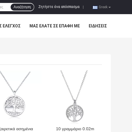
Ζητήστε ένα απόσπασμα
Αναζήτηση
|
Greek
Σ ΈΛΕΓΧΟΣ
ΜΑΣ ΕΛΆΤΕ ΣΕ ΕΠΑΦΉ ΜΕ
ΕΙΔΉΣΕΙΣ
ΎΤΕΡΗ ΤΙΜΉ
ΚΑΛΎΤΕΡΗ ΤΙΜΉ
ξαιρετικά ασημένια
10 γραμμάριο 0.02m