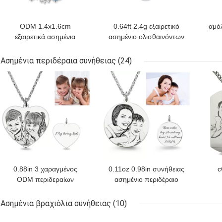
ODM 1.4x1.6cm
0.64ft 2.4g εξαιρετικό
αμό
εξαιρετικά ασημένια
ασημένιο ολισθαινόντων
βραχιόλια 3,5
ρυθμιστών βραχιόλι
βρα
ολισθαινόντων
χαντρών βραχιολιών
ασ
Ασημένια περιδέραια συνήθειας
(24)
ρυθμιστών» κυβικά
S925 διευθετήσιμο
ΚΑΛΎΤΕΡΗ ΤΙΜΉ
ΚΑΛΎΤΕΡΗ ΤΙΜΉ
ΚΑΛ
βραχιόλια Zirconia
στρογγυλό
ρυθμ
0.88in 3 χαραγμένος
0.11oz 0.98in συνήθειας
c
ODM περιδεραίων
ασημένιο περιδέραιο
περιδεραίων συνήθειας
εικόνων περιδεραίων
γραμμαρίου ασημένια
χαραγμένο φίλος
περ
Ασημένια βραχιόλια συνήθειας
(10)
εξαιρετική ασημένια
κο
ΚΑΛΎΤΕΡΗ ΤΙΜΉ
ΚΑΛΎΤΕΡΗ ΤΙΜΉ
ΚΑΛ
φωτογραφία