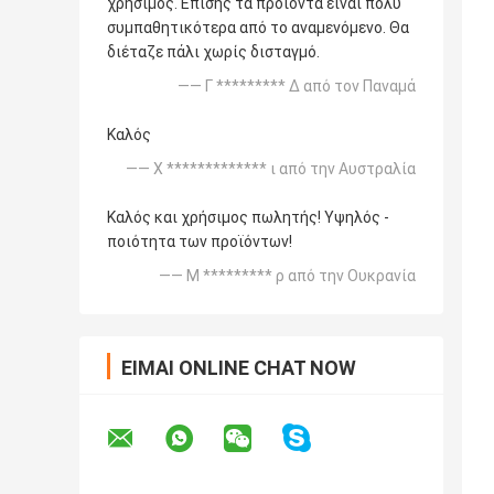
χρήσιμος. Επίσης τα προϊόντα είναι πολύ
συμπαθητικότερα από το αναμενόμενο. Θα
διέταζε πάλι χωρίς δισταγμό.
—— Γ ********* Δ από τον Παναμά
Καλός
—— Χ ************* ι από την Αυστραλία
Καλός και χρήσιμος πωλητής! Υψηλός -
ποιότητα των προϊόντων!
—— Μ ********* ρ από την Ουκρανία
ΕΊΜΑΙ ONLINE CHAT NOW