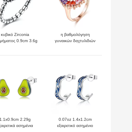
κυβικό Zirconia
η βαθμολόγηση
μήματος 0.9cm 3.6g
γυναικών δαχτυλιδιών
ξαιρετικό ασημένιο
αρραβώνων 14.1mm
αχτυλίδι γαμήλιων
3.4g Zircon αυξήθηκε
χτυλων δαχτυλιδιών
χρυσό δαχτυλίδι Vermeil
ΎΤΕΡΗ ΤΙΜΉ
ΚΑΛΎΤΕΡΗ ΤΙΜΉ
3A
1.1x0.9cm 2.29g
0.07oz 1.4x1.2cm
ξαιρετικά ασημένια
εξαιρετικό ασημένιο
μήματος στηρίγματα
κοσμήματος σκουλαρίκι