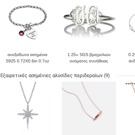
ανοξείδωτα ασημένια
1.25» SGS βραχιολιών
0.2
S925 0.72X0.6in 0.7oz
ονόματος συνήθειας
άνδ
εξαιρετικά ασημένια
0.03lb προσαρμοσμένο
εξατομικευμένα
ασημένια βραχιόλια
Εξαιρετικές ασημένιες αλυσίδες περιδεραίων
(9)
διαμορφωμένα καρδιά
κ
ΚΑΛΎΤΕΡΗ ΤΙΜΉ
ΚΑΛΎΤΕΡΗ ΤΙΜΉ
ΚΑΛ
βραχιόλια βραχιολιών