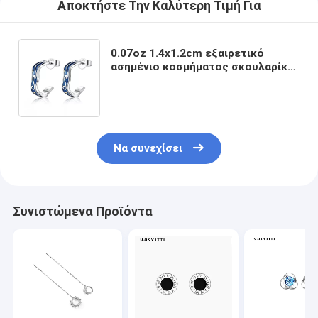
Αποκτήστε Την Καλύτερη Τιμή Για
0.07oz 1.4x1.2cm εξαιρετικό
ασημένιο κοσμήματος σκουλαρίκι
αστεριών φεγγαριών
σκουλαρικιών μπλε καθιερώνον τη
μόδα
Να συνεχίσει
Συνιστώμενα Προϊόντα