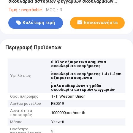
σκουλαρίκι αστεριών φεγγαριών σκουλαρικιών
μπλε καθιερώνον τη μόδα
Τιμή：negotiable
MOQ：3
Καλύτερη τιμή
Επικοινωνήστε
Περιγραφή Προϊόντων
0.07oz εξαιρετικά ασημένια
σκουλαρίκια κοσμήματος
,
σκουλαρίκια κοσμήματος 1.4x1.2cm
Υψηλό φως
εξαιρετικά ασημένια
,
μπλε καθιερώνον τη μόδα
σκουλαρίκι αστεριών φεγγαριών
Όροι πληρωμής
T/T, Western Union
Αριθμό μοντέλου
RE0519
Δυνατότητα
1000000pcs/month
προσφοράς
Μάρκα
Yasvitti
Ποσότητα
3