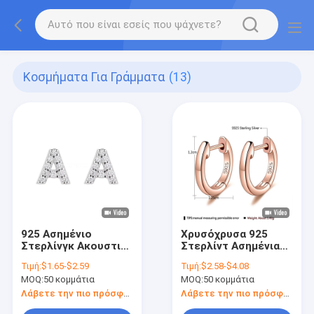
Κοσμήματα Για Γράμματα
(13)
925 Ασημένιο
Χρυσόχρυσα 925
Στερλίνγκ Ακουστικά
Στερλίντ Ασημένια
Γραμματίων ABC
Χρυσόχρυσα
Τιμή:
$1.65-$2.59
Τιμή:
$2.58-$4.08
Κοσμήματα
Χρυσαφίδα
MOQ:
50 κομμάτια
MOQ:
50 κομμάτια
Ακουστικά
Χρυσόχρυσα
Ακουστικά με Ροδίου
Χρυσαφίδα Χούπ
Λάβετε την πιο πρόσφατη τιμή
Λάβετε την πιο πρόσφατη τιμή
για Γυναίκες
Χούγκι Μικρόχρυσα