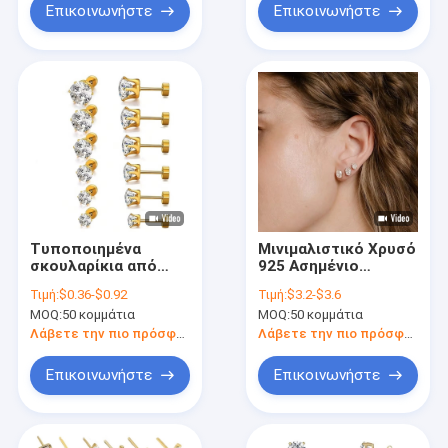
Χρυσαφίδια Γυναίκες
Επικοινωνήστε
Επικοινωνήστε
Κοσμήματα
Τυποποιημένα
Μινιμαλιστικό Χρυσό
σκουλαρίκια από
925 Ασημένιο
χάλυβα τιτανίου με
Διαμαντένιο
Τιμή:
$0.36-$0.92
Τιμή:
$3.2-$3.6
λεπτή βελόνα από
Πλακέτο Ακουστικά
MOQ:
50 κομμάτια
MOQ:
50 κομμάτια
ανοξείδωτο χάλυβα
925 Λάμψη Ασημένια
Στρογγυλό 18k
Καρδιά Πλακέτα
Λάβετε την πιο πρόσφατη τιμή
Λάβετε την πιο πρόσφατη τιμή
Χρυσόχρυσα
Ακουστικά
σκουλαρίκια από
Επικοινωνήστε
Επικοινωνήστε
ζιρκόνιο