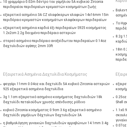
Καρδι
10 γραμμάριο 0.02m δέντρο του γαμήλιου 5A κυβικού Zirconia
περιδεραίου περιδεραίων κρεμαστών κοσμημάτων ζωής
Βαλεντ
εξαιρετικό ασημένιο 3A CZ ελαφόκερων ελαφιών 14x16mm 15in
ασημέν
περιδέραιο κρεμαστών κοσμημάτων ελαφόκερων περιδεραίων
Το Hyp
εξαιρετική ασημένια καρδιά έξι περιδεραίων S925 κοσμήματος
περιδέ
1.2x2cm 2.2g δειγμένο περιδέραιο αστεριών
8.2g 1
στερεό ασημένιο περιδέραιο ανοξείδωτου περιδεραίων 0.14oz
καρδι
δαχτυλιδιών αγάπης 2mm 33ft
18in 0
κοσμη
περιδε
Εξαιρετικά Ασημένια Δαχτυλίδια Κοσμήματος
Εξαιρ
φεγγάρι 11mm 0.04oz και δαχτυλίδι 5A κυβικό Zirconia αστεριών
εξαιρε
925 εξαιρετικά ασημένια δαχτυλίδια
κοσμήμ
3g 1.1cm εξαιρετικό ασημένιο κοσμήματος δαχτυλιδιών 18k
0.25oz
δαχτυλίδι πεταλούδων χρυσής επένδυσης ρόδινο
Shell 
κυβικό Zirconia κοσμήματος 0.9cm 3.6g εξαιρετικό ασημένιο
1.1x0.
δαχτυλίδι γαμήλιων δάχτυλων δαχτυλιδιών 3A
σκουλα
γυναίκ
η βαθμολόγηση γυναικών δαχτυλιδιών αρραβώνων 14.1mm 3.4g
0.07oz