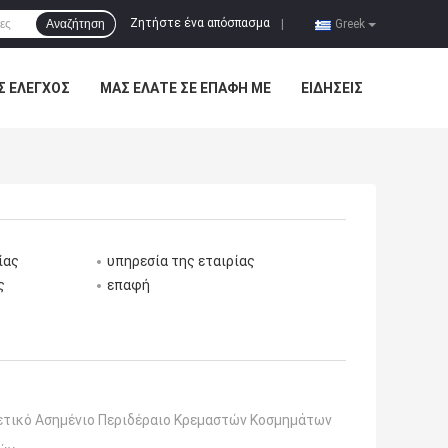
Ζητήστε ένα απόσπασμα
Αναζήτηση
|
Greek
Σ ΈΛΕΓΧΟΣ
ΜΑΣ ΕΛΆΤΕ ΣΕ ΕΠΑΦΉ ΜΕ
ΕΙΔΉΣΕΙΣ
ίας
υπηρεσία της εταιρίας
ς
επαφή
ετικό Ασημένιο Περιδέραιο Κρεμαστών Κοσμημάτων