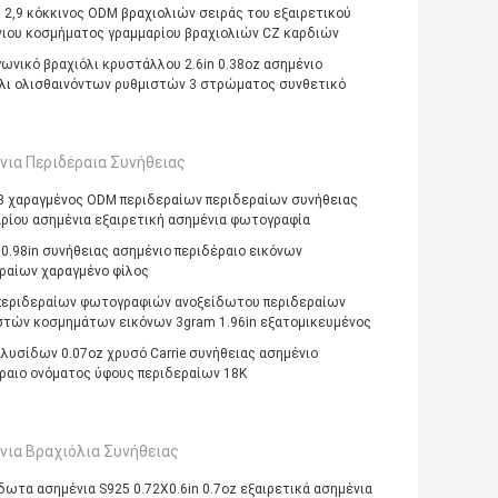
 2,9 κόκκινος ODM βραχιολιών σειράς του εξαιρετικού
ιου κοσμήματος γραμμαρίου βραχιολιών CZ καρδιών
ωνικό βραχιόλι κρυστάλλου 2.6in 0.38oz ασημένιο
λι ολισθαινόντων ρυθμιστών 3 στρώματος συνθετικό
νια Περιδέραια Συνήθειας
 3 χαραγμένος ODM περιδεραίων περιδεραίων συνήθειας
ρίου ασημένια εξαιρετική ασημένια φωτογραφία
 0.98in συνήθειας ασημένιο περιδέραιο εικόνων
ραίων χαραγμένο φίλος
εριδεραίων φωτογραφιών ανοξείδωτου περιδεραίων
τών κοσμημάτων εικόνων 3gram 1.96in εξατομικευμένος
λυσίδων 0.07oz χρυσό Carrie συνήθειας ασημένιο
ραιο ονόματος ύφους περιδεραίων 18K
νια Βραχιόλια Συνήθειας
δωτα ασημένια S925 0.72X0.6in 0.7oz εξαιρετικά ασημένια