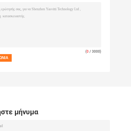
(
0
/ 3000)
στε μήνυμα