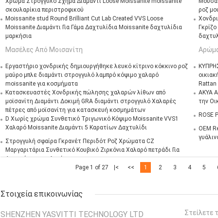
Χρώμα Στρογγυλό Σχήμα Διαμάντι Loose Moissanite moissanite
Μουσαν
σκουλαρίκια περιστροφικού
ροζ μο
Moissanite stud Round Brilliant Cut Lab Created VVS Loose
Χονδρι
Moissanite Διαμάντι Για Γάμα Δαχτυλίδια Moissanite δαχτυλίδια
Γκρίζο
μαρκήσια
δαχτυλ
Μασέλες Από Μοισανίτη
Αρώμ
Εργαστήριο χονδρικής δημιουργήθηκε λευκό κίτρινο κόκκινο ροζ
ΚΥΠΡΗΣ
μαύρο μπλε διαμάντι στρογγυλό λαμπρό κόψιμο χαλαρό
οικιακ
moissanite για κοσμήματα
Rattan 
Κατασκευαστές Χονδρικής πώλησης χαλαρών λίθων από
ΑΚΥΑ Α
μοϊσανίτη Διαμάντι Δοκιμή GRA διαμάντι στρογγυλό Χαλαρές
την Οι
πέτρες από μοϊσανίτη για κατασκευή κοσμημάτων
ROSE P
D Χωρίς χρώμα Συνθετικό Τριγωνικό Κόψιμο Moissanite VVS1
Χαλαρό Moissanite Διαμάντι 5 Καρατίων Δαχτυλίδι
OEM Re
γυάλιν
Στρογγυλή σφαίρα Γκρανέτ Περιδότ Ροζ Χρώματα CZ
Μαργαριτάρια Συνθετικό Κουβικό Ζιρκόνια Χαλαρό πετράδι Για
Δαμασένια σκουλαρίκια
Page 1 of 27
|<
<<
1
2
3
4
5
Στοιχεία επικοινωνίας
Στείλετε 
SHENZHEN YASVITTI TECHNOLOGY LTD