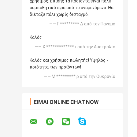
χρήσιμος. Επίσης τα προϊόντα είναι πολύ
συμπαθητικότερα από το αναμενόμενο. Θα
διέταζε πάλι χωρίς δισταγμό.
—— Γ ********* Δ από τον Παναμά
Καλός
—— Χ ************* ι από την Αυστραλία
Καλός και χρήσιμος πωλητής! Υψηλός -
ποιότητα των προϊόντων!
—— Μ ********* ρ από την Ουκρανία
ΕΊΜΑΙ ONLINE CHAT NOW