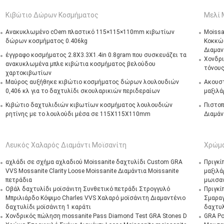
Κιβώτιο Δώρων Κοσμήματος
Μελί 
Ανακυκλωμένο cOem πλαστικό 115×115×110mm κιβωτίων
Moissa
δώρων κοσμήματος 0.406kg
Κοκκώδ
Διαμαν
έγγραφο κοσμήματος 2.8X3.3X1.4in 0.8gram που συσκευάζει τα
Χονδρι
ανακυκλωμένα μπλε κιβώτια κοσμήματος βελούδου
τόνους
χαρτοκιβωτίων
Μαύρος αυξήθηκε κιβώτιο κοσμήματος δώρων λουλουδιών
Ακουστ
0,406 κλ για το δαχτυλίδι σκουλαρικιών περιδεραίων
μαξιλάρ
Κιβώτιο δαχτυλιδιών κιβωτίων κοσμήματος λουλουδιών
Πιστοπ
ρητίνης με το λουλούδι μέσα σε 115X115X110mm
Διαμάν
Λευκός Χαλαρός Διαμάντι Μοϊσανίτη
Χρώμα
αχλάδι σε σχήμα αχλαδιού Moissanite δαχτυλίδι Custom GRA
Πριγκί
VVS Mossanite Clarity Loose Moissanite Διαμάντια Moissanite
μαξιλά
πετράδια
μωισα
Οβάλ δαχτυλίδι μοϊσάνιτη Συνθετικό πετράδι Στρογγυλό
Πριγκί
Μπριλιάρδο Κόψιμο Charles VVS Χαλαρό μοϊσάνιτη Διαμαντένιο
Σμαραγ
δαχτυλίδι μοϊσάνιτη 1 καράτι
δαχτυλ
Χονδρικός πώληση mossanite Pass Diamond Test GRA Stones D
GRA Ρο