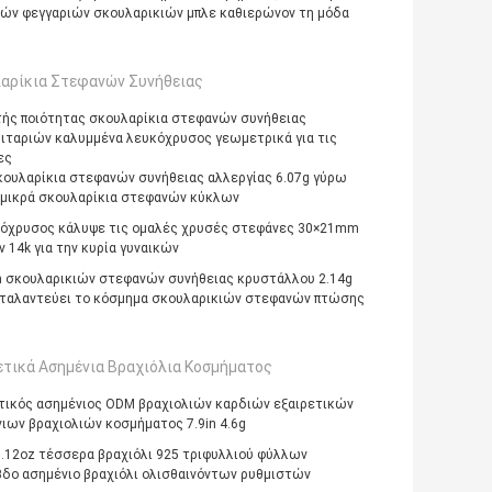
ών φεγγαριών σκουλαρικιών μπλε καθιερώνον τη μόδα
αρίκια Στεφανών Συνήθειας
ής ποιότητας σκουλαρίκια στεφανών συνήθειας
ιταριών καλυμμένα λευκόχρυσος γεωμετρικά για τις
ες
κουλαρίκια στεφανών συνήθειας αλλεργίας 6.07g γύρω
 μικρά σκουλαρίκια στεφανών κύκλων
όχρυσος κάλυψε τις ομαλές χρυσές στεφάνες 30×21mm
 14k για την κυρία γυναικών
 σκουλαρικιών στεφανών συνήθειας κρυστάλλου 2.14g
ταλαντεύει το κόσμημα σκουλαρικιών στεφανών πτώσης
ετικά Ασημένια Βραχιόλια Κοσμήματος
τικός ασημένιος ODM βραχιολιών καρδιών εξαιρετικών
ιων βραχιολιών κοσμήματος 7.9in 4.6g
.12oz τέσσερα βραχιόλι 925 τριφυλλιού φύλλων
δο ασημένιο βραχιόλι ολισθαινόντων ρυθμιστών