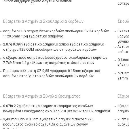
Zircon αυξήθηκε χρυσό δαχτυλίδι Vermeil
αστερι
Εξαιρετικά Ασημένια Σκουλαρίκια Καρδιών
Σκουλ
ασημένιο SGS στηριγμάτων καρδιών σκουλαρικιών 3A καρδιών
Εκλεκτ
11x9.5mm 1.5g εξαιρετικό ασημένιο
μαργαρ
γυναίκ
2.87g 0.39in εξαιρετικό ασημένιο άσπρο εξαιρετικό ασημένιο
Αντι σ
στήριγμα 925 ODM σκουλαρικιών στηριγμάτων καρδιών
από τα
ο εξαιρετικός ασημένιος λευκόχρυσος σκουλαρικιών καρδιών
Ο λευκ
7.7x9.5mm 1.1g κάλυψε τις ασημένιες πτώσεις αυτιών
κύκλων
Περασμένο κλωστή CZ 0,85 γραμμάριο 0.15mm εξαιρετικά
ο cOem
ασημένια στηρίγματα καρδιών σκουλαρικιών καρδιών
21mm 
Εξαιρετικά Ασημένια Σύνολα Κοσμήματος
Εξαιρ
0.67in 2.2g εξαιρετικά ασημένια κοσμήματος συνόλων
εξαιρε
καλυμμένα λευκόχρυσος σκουλαρίκια βελόνων του CZ ασημένια
ασημέν
3,43 γραμμάριο 0.5cm εξαιρετικά ασημένια σύνολα 925
20cm 0
κοσμήματος ανοικτό δαχτυλίδι διαμαντιών ζωνών
αμόλυβ