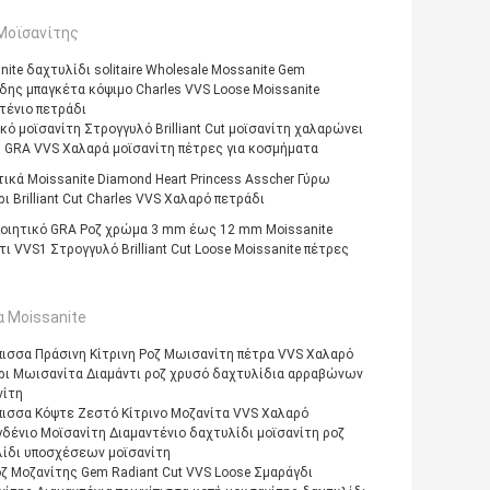
Μοϊσανίτης
nite δαχτυλίδι solitaire Wholesale Mossanite Gem
ης μπαγκέτα κόψιμο Charles VVS Loose Moissanite
τένιο πετράδι
κό μοϊσανίτη Στρογγυλό Brilliant Cut μοϊσανίτη χαλαρώνει
 GRA VVS Χαλαρά μοϊσανίτη πέτρες για κοσμήματα
ικά Moissanite Diamond Heart Princess Asscher Γύρω
ι Brilliant Cut Charles VVS Χαλαρό πετράδι
οιητικό GRA Ροζ χρώμα 3 mm έως 12 mm Moissanite
τι VVS1 Στρογγυλό Brilliant Cut Loose Moissanite πέτρες
 Moissanite
πισσα Πράσινη Κίτρινη Ροζ Μωισανίτη πέτρα VVS Χαλαρό
ρι Μωισανίτα Διαμάντι ροζ χρυσό δαχτυλίδια αρραβώνων
νίτη
πισσα Κόψτε Ζεστό Κίτρινο Μοζανίτα VVS Χαλαρό
δένιο Μοϊσανίτη Διαμαντένιο δαχτυλίδι μοϊσανίτη ροζ
ίδι υποσχέσεων μοϊσανίτη
ζ Μοζανίτης Gem Radiant Cut VVS Loose Σμαράγδι