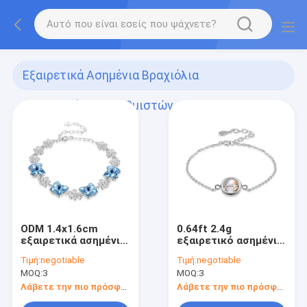
Εξαιρετικά Ασημένια Βραχιόλια
Ολισθαινόντων Ρυθμιστών
(10)
ODM 1.4x1.6cm
0.64ft 2.4g
εξαιρετικά ασημένια
εξαιρετικό ασημένιο
βραχιόλια 3,5
ολισθαινόντων
Τιμή:
negotiable
Τιμή:
negotiable
ολισθαινόντων
ρυθμιστών βραχιόλι
MOQ:
3
MOQ:
3
ρυθμιστών» κυβικά
χαντρών βραχιολιών
βραχιόλια Zirconia
S925 διευθετήσιμο
Λάβετε την πιο πρόσφατη τιμή
Λάβετε την πιο πρόσφατη τιμή
στρογγυλό