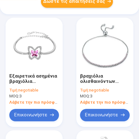
Δώστε τις απαιτήσεις σας
Εξαιρετικά ασημένια
βραχιόλια
βραχιόλια
ολισθαινόντων
ολισθαινόντων
ρυθμιστών 11in
Τιμή:
negotiable
Τιμή:
negotiable
ρυθμιστών Fiancée
εξαιρετικά ασημένια
MOQ:
3
MOQ:
3
Λάβετε την πιο πρόσφατη τιμή
Λάβετε την πιο πρόσφατη τιμή
Επικοινωνήστε
Επικοινωνήστε