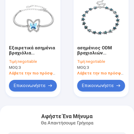
Εξαιρετικά ασημένια
ασημένιος ODM
βραχιόλια
βραχιολιών
ολισθαινόντων
κρυστάλλου
Τιμή:
negotiable
Τιμή:
negotiable
ρυθμιστών
εξαιρετικού
MOQ:
3
MOQ:
3
πεταλούδων
ασημένιου
ολισθαινόντων
Λάβετε την πιο πρόσφατη τιμή
Λάβετε την πιο πρόσφατη τιμή
ρυθμιστών 21.7cm
0.22oz Fiance
Επικοινωνήστε
Επικοινωνήστε
βραχιολιών
Σπίτι
Προϊόντα
Αφήστε Ένα Μήνυμα
Θα Απαντήσουμε Γρήγορα
Περίπου εμείς