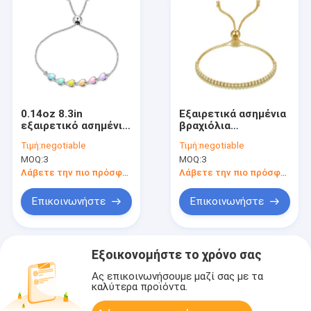
0.14oz 8.3in
Εξαιρετικά ασημένια
εξαιρετικό ασημένιο
βραχιόλια
ολισθαινόντων
ολισθαινόντων
Τιμή:
negotiable
Τιμή:
negotiable
ρυθμιστών βραχιόλι
ρυθμιστών
MOQ:
3
MOQ:
3
ολισθαινόντων
αντισφαίρισης
ρυθμιστών σφαιρών
Λάβετε την πιο πρόσφατη τιμή
Λάβετε την πιο πρόσφατη τιμή
βραχιολιών 5A CZ
ασημένιο
Επικοινωνήστε
Επικοινωνήστε
Εξοικονομήστε το χρόνο σας
Ας επικοινωνήσουμε μαζί σας με τα
καλύτερα προϊόντα.