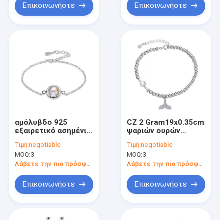
Επικοινωνήστε
Επικοινωνήστε
αμόλυβδο 925
CZ 2 Gram19x0.35cm
εξαιρετικό ασημένιο
ψαριών ουρών
SGS βραχιολιών
βραχιολιών για
Τιμή:
negotiable
Τιμή:
negotiable
εξαιρετικών
άνδρες και για
MOQ:
3
MOQ:
3
ασημένιων
γυναίκες βραχιόλι
βραχιολιών
ολισθαινόντων
Λάβετε την πιο πρόσφατη τιμή
Λάβετε την πιο πρόσφατη τιμή
ολισθαινόντων
ρυθμιστών δώρων
ρυθμιστών 9.45in
ασημένιο
Επικοινωνήστε
Επικοινωνήστε
0.08oz