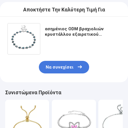
Αποκτήστε Την Καλύτερη Τιμή Για
ασημένιος ODM βραχιολιών
κρυστάλλου εξαιρετικού
ασημένιου ολισθαινόντων
ρυθμιστών 21.7cm 0.22oz Fiance
βραχιολιών
Να συνεχίσει
Συνιστώμενα Προϊόντα