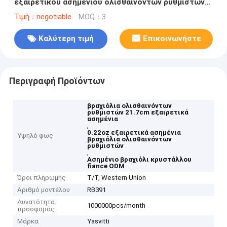
εξαιρετικού ασημένιου ολισθαινόντων ρυθμιστών
21.7cm 0.22oz Fiance βραχιολιών
Τιμή：negotiable
MOQ：3
Καλύτερη τιμή
Επικοινωνήστε
Περιγραφή Προϊόντων
βραχιόλια ολισθαινόντων
ρυθμιστών 21.7cm εξαιρετικά
ασημένια
,
0.22oz εξαιρετικά ασημένια
Υψηλό φως
βραχιόλια ολισθαινόντων
ρυθμιστών
,
Ασημένιο βραχιόλι κρυστάλλου
fiance ODM
Όροι πληρωμής
T/T, Western Union
Αριθμό μοντέλου
RB391
Δυνατότητα
1000000pcs/month
προσφοράς
Μάρκα
Yasvitti