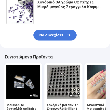
Χονδρικό 3A χρώμα Cz πέτρες
Μικρό μέγεθος Στρογγυλό Κόψιμο
0,8 mm έως 3 mm Χαλαρό πετράδι
Συνθετική κυβική ζιρκόνια προς
πώληση
Να συνεχίσει
Συνιστώμενα Προϊόντα
Moissanite
Χονδρικό μοϊσανίτη
Ακουστικά
δαχτυλίδι solitaire
Στρογγυλό Brilliant
Moissanite Di