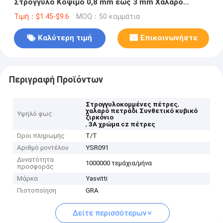
Στρογγυλό Κόψιμο 0,8 mm έως 3 mm Χαλαρό
πετράδι Συνθετική κυβική ζιρκόνια προς πώληση
Τιμή：$1.45-$9.6
MOQ：50 κομμάτια
Καλύτερη τιμή
Επικοινωνήστε
Περιγραφή Προϊόντων
,
Στρογγυλοκομμένες πέτρες
χαλαρό πετράδι Συνθετικό κυβικό
Υψηλό φως
ζιρκόνιο
,
3A χρώμα cz πέτρες
Όροι πληρωμής
Τ/Τ
Αριθμό μοντέλου
YSR091
Δυνατότητα
1000000 τεμάχια/μήνα
προσφοράς
Μάρκα
Yasvitti
Πιστοποίηση
GRA
Δείτε περισσότερων