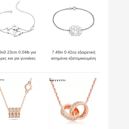
εξατομικευμένος
9x0.23cm 0.04lb για
7.48in 0.42oz εξαιρετική
ρες και για γυναίκες
ασημένια εξατομικευμένη
S925 συνήθειας
ονόματος εξωτερική
ασημένιο βραχιόλι
διάμετρος αρσενηκού
αρδιών βραχιολιών
σπειρώματος βραχιολιών
ΎΤΕΡΗ ΤΙΜΉ
ΚΑΛΎΤΕΡΗ ΤΙΜΉ
διπλό
πιάτων ονόματος
βραχιολιών ασημένια