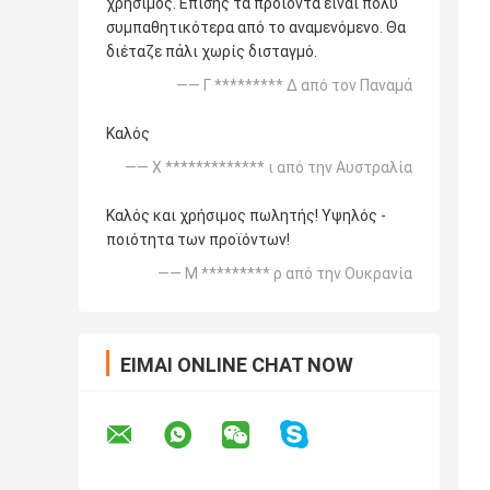
χρήσιμος. Επίσης τα προϊόντα είναι πολύ
συμπαθητικότερα από το αναμενόμενο. Θα
διέταζε πάλι χωρίς δισταγμό.
—— Γ ********* Δ από τον Παναμά
Καλός
—— Χ ************* ι από την Αυστραλία
Καλός και χρήσιμος πωλητής! Υψηλός -
ποιότητα των προϊόντων!
—— Μ ********* ρ από την Ουκρανία
ΕΊΜΑΙ ONLINE CHAT NOW