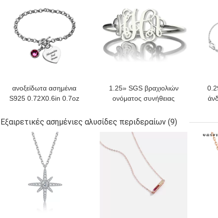
ανοξείδωτα ασημένια
1.25» SGS βραχιολιών
0.2
S925 0.72X0.6in 0.7oz
ονόματος συνήθειας
άνδ
εξαιρετικά ασημένια
0.03lb προσαρμοσμένο
εξατομικευμένα
ασημένια βραχιόλια
Εξαιρετικές ασημένιες αλυσίδες περιδεραίων
(9)
διαμορφωμένα καρδιά
κ
ΚΑΛΎΤΕΡΗ ΤΙΜΉ
ΚΑΛΎΤΕΡΗ ΤΙΜΉ
ΚΑΛ
βραχιόλια βραχιολιών