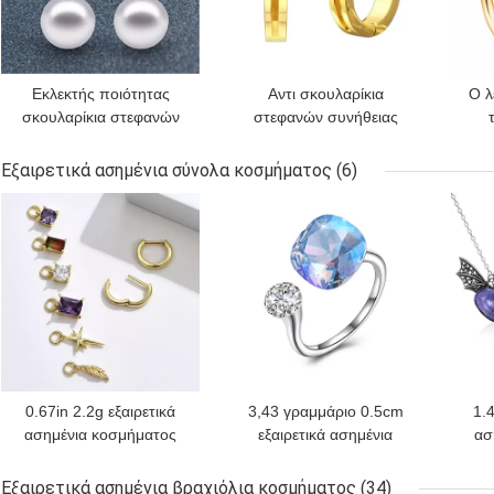
Εκλεκτής ποιότητας
Αντι σκουλαρίκια
Ο λ
σκουλαρίκια στεφανών
στεφανών συνήθειας
συνήθειας
αλλεργίας 6.07g γύρω
σ
μαργαριταριών
από τα μικρά
κύκλ
Εξαιρετικά ασημένια σύνολα κοσμήματος
(6)
καλυμμένα λευκόχρυσος
σκουλαρίκια στεφανών
ΚΑΛΎΤΕΡΗ ΤΙΜΉ
ΚΑΛΎΤΕΡΗ ΤΙΜΉ
ΚΑΛ
γεωμετρικά για τις
κύκλων
γυναίκες
0.67in 2.2g εξαιρετικά
3,43 γραμμάριο 0.5cm
1.4
ασημένια κοσμήματος
εξαιρετικά ασημένια
ασ
συνόλων καλυμμένα
σύνολα 925 κοσμήματος
πε
λευκόχρυσος
ανοικτό δαχτυλίδι
κο
Εξαιρετικά ασημένια βραχιόλια κοσμήματος
(34)