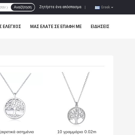
Ζητήστε ένα απόσπασμα
Αναζήτηση
|
Greek
Σ ΈΛΕΓΧΟΣ
ΜΑΣ ΕΛΆΤΕ ΣΕ ΕΠΑΦΉ ΜΕ
ΕΙΔΉΣΕΙΣ
ΎΤΕΡΗ ΤΙΜΉ
ΚΑΛΎΤΕΡΗ ΤΙΜΉ
ξαιρετικά ασημένια
10 γραμμάριο 0.02m