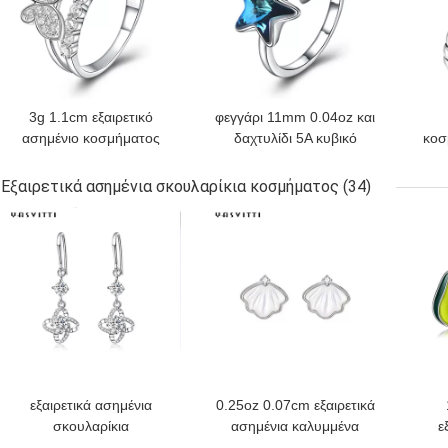
3g 1.1cm εξαιρετικό
φεγγάρι 11mm 0.04oz και
ασημένιο κοσμήματος
δαχτυλίδι 5A κυβικό
κοσ
δαχτυλιδιών 18k
Zirconia αστεριών 925
ε
δαχτυλίδι πεταλούδων
εξαιρετικά ασημένια
δ
Εξαιρετικά ασημένια σκουλαρίκια κοσμήματος
(34)
χρυσής επένδυσης
δαχτυλίδια
δά
ΚΑΛΎΤΕΡΗ ΤΙΜΉ
ΚΑΛΎΤΕΡΗ ΤΙΜΉ
ΚΑΛ
ρόδινο
εξαιρετικά ασημένια
0.25oz 0.07cm εξαιρετικά
σκουλαρίκια
ασημένια καλυμμένα
ε
Hypoallergenic τέσσερα
χρυσός ασημένια Shell
κοσ