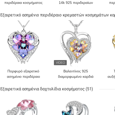
περιδέραια κοσμήματος
14k 925 περιδεραίων
περ
19in 25g
κρυστάλλου ήλιων και
επ
φεγγαριών 18.1in 4.2g
πε
Εξαιρετικό ασημένιο περιδέραιο κρεμαστών κοσμημάτων κ
ασημένιο περιδέραιο
ΚΑΛΎΤΕΡΗ ΤΙΜΉ
ΚΑΛΎΤΕΡΗ ΤΙΜΉ
ΚΑΛ
Πορφυρό εξαιρετικό
Βαλεντίνος 925
ασημένιο περιδέραιο
διαμορφωμένο καρδιά
αυξή
κρεμαστών κοσμημάτων
6.23g 1.18in εξαιρετικό
καρδιών
ασημένιο SGS
πε
Εξαιρετικά ασημένια δαχτυλίδια κοσμήματος
(51)
περιδεραίων κρεμαστών
κοσ
ΚΑΛΎΤΕΡΗ ΤΙΜΉ
ΚΑΛΎΤΕΡΗ ΤΙΜΉ
ΚΑΛ
κοσμημάτων καρδιών