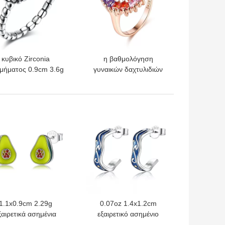
κυβικό Zirconia
η βαθμολόγηση
μήματος 0.9cm 3.6g
γυναικών δαχτυλιδιών
ξαιρετικό ασημένιο
αρραβώνων 14.1mm
αχτυλίδι γαμήλιων
3.4g Zircon αυξήθηκε
χτυλων δαχτυλιδιών
χρυσό δαχτυλίδι Vermeil
ΎΤΕΡΗ ΤΙΜΉ
ΚΑΛΎΤΕΡΗ ΤΙΜΉ
3A
1.1x0.9cm 2.29g
0.07oz 1.4x1.2cm
ξαιρετικά ασημένια
εξαιρετικό ασημένιο
μήματος στηρίγματα
κοσμήματος σκουλαρίκι