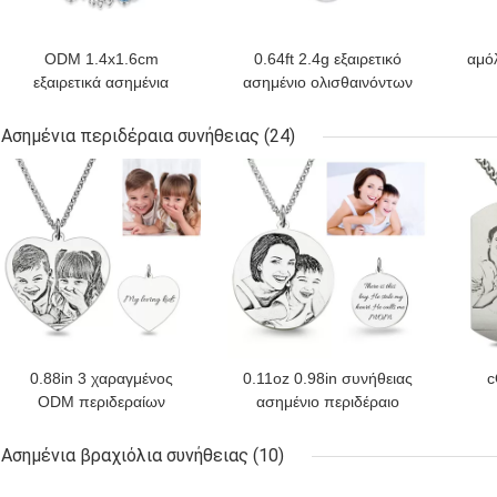
ODM 1.4x1.6cm
0.64ft 2.4g εξαιρετικό
αμό
εξαιρετικά ασημένια
ασημένιο ολισθαινόντων
βραχιόλια 3,5
ρυθμιστών βραχιόλι
βρα
ολισθαινόντων
χαντρών βραχιολιών
ασ
Ασημένια περιδέραια συνήθειας
(24)
ρυθμιστών» κυβικά
S925 διευθετήσιμο
ΚΑΛΎΤΕΡΗ ΤΙΜΉ
ΚΑΛΎΤΕΡΗ ΤΙΜΉ
ΚΑΛ
βραχιόλια Zirconia
στρογγυλό
ρυθμ
0.88in 3 χαραγμένος
0.11oz 0.98in συνήθειας
c
ODM περιδεραίων
ασημένιο περιδέραιο
περιδεραίων συνήθειας
εικόνων περιδεραίων
γραμμαρίου ασημένια
χαραγμένο φίλος
περ
Ασημένια βραχιόλια συνήθειας
(10)
εξαιρετική ασημένια
κο
ΚΑΛΎΤΕΡΗ ΤΙΜΉ
ΚΑΛΎΤΕΡΗ ΤΙΜΉ
ΚΑΛ
φωτογραφία