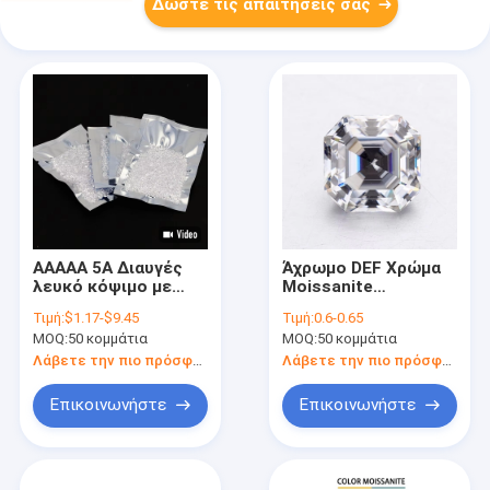
Δώστε τις απαιτήσεις σας
ΑΑΑΑΑ 5Α Διαυγές
Άχρωμο DEF Χρώμα
λευκό κόψιμο με
Moissanite
αστέρι Καθεδρικό
Κοσμήματα πέτρα
Τιμή:
$1.17-$9.45
Τιμή:
0.6-0.65
ανθεκτικό σε
κόψτε χαλαρά για το
MOQ:
50 κομμάτια
MOQ:
50 κομμάτια
θερμότητα Χαλαρά
τένις βραχιόλια
κυβικά πετράδια
δαχτυλίδια
Λάβετε την πιο πρόσφατη τιμή
Λάβετε την πιο πρόσφατη τιμή
ζιρκόνια
Επικοινωνήστε
Επικοινωνήστε