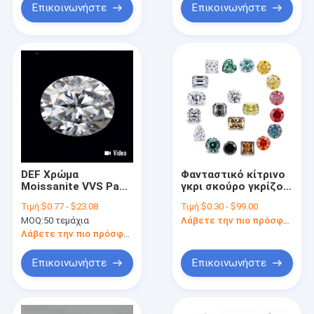
Επικοινωνήστε
Επικοινωνήστε
DEF Χρώμα
Φανταστικό κίτρινο
Moissanite VVS Pass
γκρι σκούρο γκρίζο
Διαμαντένιο
καναρίνι πράσινο
Τιμή:
$0.77 - $23.08
Τιμή:
$0.30 - $99.00
Δοκιμαστή Χαλαρές
κόκκινο ροζ χρώμα
MOQ:
50 τεμάχια
Λάβετε την πιο πρόσφατη τιμή
οβάλ πέτρες
χρωματιστά χαλαρά
Moissanite
διαμάντια
Λάβετε την πιο πρόσφατη τιμή
Επικοινωνήστε
Επικοινωνήστε