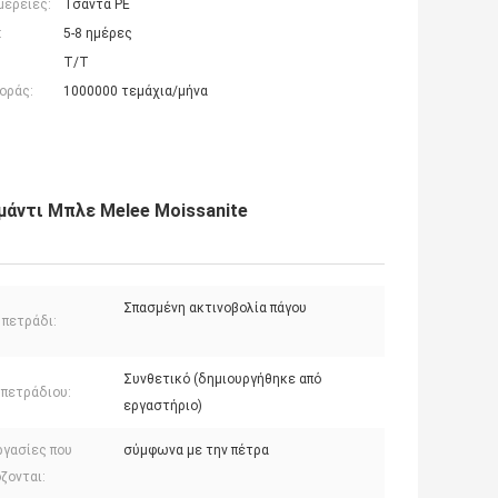
μέρειες:
Τσάντα PE
:
5-8 ημέρες
Τ/Τ
οράς:
1000000 τεμάχια/μήνα
μάντι Μπλε Melee Moissanite
Σπασμένη ακτινοβολία πάγου
 πετράδι:
Συνθετικό (δημιουργήθηκε από
 πετράδιου:
εργαστήριο)
ργασίες που
σύμφωνα με την πέτρα
ζονται: