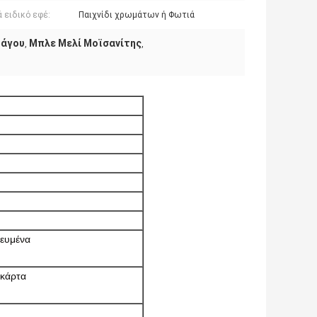
 ειδικό εφέ:
Παιχνίδι χρωμάτων ή Φωτιά
πάγου
Μπλε Μελί Μοϊσανίτης
,
,
κευμένα
 κάρτα