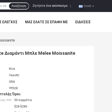
Ζητήστε ένα απόσπασμα
Αναζήτηση
|
Greek
Σ ΈΛΕΓΧΟΣ
ΜΑΣ ΕΛΆΤΕ ΣΕ ΕΠΑΦΉ ΜΕ
ΕΙΔΉΣΕΙΣ
oissanite
te Διαμάντι Μπλε Melee Moissanite
Κίνα
Yasvitti
GRA
ΥΡ028
τολής Όροι:
ίας min:
50 κομμάτια
$28-$280