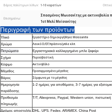
Βάρος πολύτιμων λίθων:
1-10 καρατίων
Οπτικά
Σπασμένος Μωισανίτης με ακτινοβολία 
Επισημαίνω:
1ct Μελί Μοϊσανίτης
Περιγραφή των προϊόντων
Υλικό
Εργαστήριο δημιουργήθηκε Moissanite
Χρώμα
Λευκό D/EF/πράσινο/μπλε κλπ.
Πετρώματα
Εργαστηριακά καλλιεργημένο μπλε ζαφείρι
Σχήμα
Πυροσβεστική
Κόψιμο
Ακτινοβόλο
Μέγεθος
Προσαρμοσμένο μέγεθος
Βάρος
Σύμφωνα με το μέγεθος
Ημερομηνία
1-2 ημέρες για αποθέματα, 3-7 ημέρες για εξατομι
παράδοσης
Προθεσμία
T/T, Aliexpress, Paypal, Western union, πιστωτική
πληρωμής
Δρόμος αποστολής
DHL, UPS, Fedex, ARAMEX, China Post