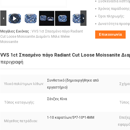
Συσκευασία λεπτο
Χρόνος παράδοσης
Όροι πληρωμής:
Δυνατότητα προσφ
Μεγάλες Εικόνας :
VVS 1ct Σπασμένο πάγο Radiant
Επικοινωνία
Cut Loose Moissanite Διαμάντι Μπλε Melee
Moissanite
VVS 1ct Σπασμένο πάγο Radiant Cut Loose Moissanite Δια
περιγραφή
Συνθετικό (δημιουργήθηκε από
Υλικό πολύτιμων λίθων:
Σχήμα
εργαστήριο)
Σένζεν, Κίνα
Τόπος καταγωγής:
Τύπος
1-10 καρατίων/5*7-10*14MM
Επεξε
Μέγεθος πετράδιου:
εφαρμό