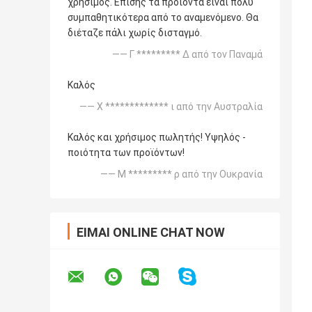
χρήσιμος. Επίσης τα προϊόντα είναι πολύ
συμπαθητικότερα από το αναμενόμενο. Θα
διέταζε πάλι χωρίς δισταγμό.
—— Γ ********* Δ από τον Παναμά
Καλός
—— Χ ************* ι από την Αυστραλία
Καλός και χρήσιμος πωλητής! Υψηλός -
ποιότητα των προϊόντων!
—— Μ ********* ρ από την Ουκρανία
ΕΊΜΑΙ ONLINE CHAT NOW