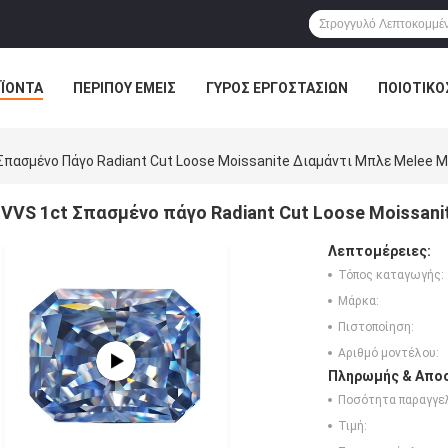
ΪΌΝΤΑ
ΠΕΡΊΠΟΥ ΕΜΕΊΣ
ΓΎΡΟΣ ΕΡΓΟΣΤΑΣΊΩΝ
ΠΟΙΟΤΙΚΌ
Σπασμένο Πάγο Radiant Cut Loose Moissanite Διαμάντι Μπλε Melee M
VVS 1ct Σπασμένο πάγο Radiant Cut Loose Moissani
Λεπτομέρειες:
Τόπος καταγωγής:
Μάρκα:
Πιστοποίηση:
Αριθμό μοντέλου:
Πληρωμής & Αποσ
Ποσότητα παραγγελ
Τιμή: