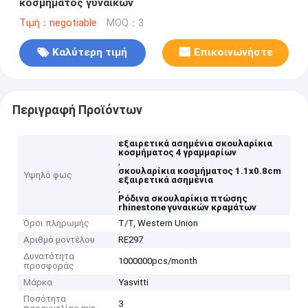
κοσμήματος γυναικών
Τιμή：negotiable
MOQ：3
Καλύτερη τιμή
Επικοινωνήστε
Περιγραφή Προϊόντων
εξαιρετικά ασημένια σκουλαρίκια
κοσμήματος 4 γραμμαρίων
,
σκουλαρίκια κοσμήματος 1.1x0.8cm
Υψηλό φως
εξαιρετικά ασημένια
,
Ρόδινα σκουλαρίκια πτώσης
rhinestone γυναικών κραμάτων
Όροι πληρωμής
T/T, Western Union
Αριθμό μοντέλου
RE297
Δυνατότητα
1000000pcs/month
προσφοράς
Μάρκα
Yasvitti
Ποσότητα
3