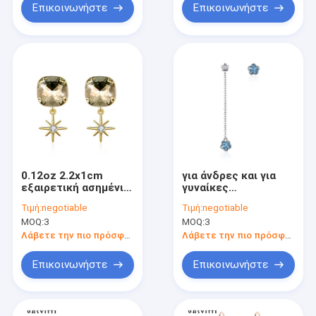
γραμμαρίου
σκουλαρικιών
Επικοινωνήστε
Επικοινωνήστε
0.12oz 2.2x1cm
για άνδρες και για
εξαιρετική ασημένια
γυναίκες
δέσμευση Spearl
σκουλαρίκια
Τιμή:
negotiable
Τιμή:
negotiable
σκουλαρικιών S925
λουλουδιών
MOQ:
3
MOQ:
3
κοσμήματος
διαμαντιών πτώσης
ταλαντεύουν τα
κραμάτων
Λάβετε την πιο πρόσφατη τιμή
Λάβετε την πιο πρόσφατη τιμή
σκουλαρίκια
σκουλαρικιών
πτώσης θυσάνων
Επικοινωνήστε
Επικοινωνήστε
2.3in 3.7g