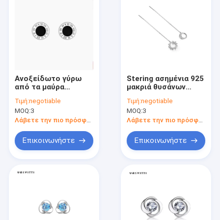
Ανοξείδωτο γύρω
Stering ασημένια 925
από τα μαύρα
μακριά θυσάνων
σμαλτωμένα
σκουλαρίκια
Τιμή:
negotiable
Τιμή:
negotiable
ρωμαϊκά
αστεριών &
MOQ:
3
MOQ:
3
σκουλαρίκια
φεγγαριών γάντζων
στηριγμάτων
ασυμμετρικά
Λάβετε την πιο πρόσφατη τιμή
Λάβετε την πιο πρόσφατη τιμή
αριθμών
Επικοινωνήστε
Επικοινωνήστε
Σπίτι
Προϊόντα
Περίπου εμείς