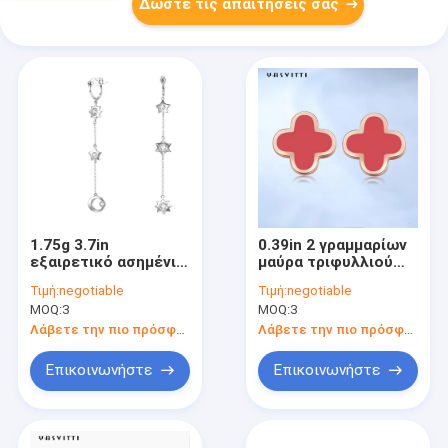
Δώστε τις απαιτήσεις σας
1.75g 3.7in
0.39in 2 γραμμαρίων
εξαιρετικό ασημένιο
μαύρα τριφυλλιού
SGS σκουλαρικιών
στηρίγματα
Τιμή:
negotiable
Τιμή:
negotiable
πτώσης κραμάτων
Hypoallergenic
MOQ:
3
MOQ:
3
αστεριών φεγγαριών
σκουλαρικιών
σκουλαρικιών
καλυμμένα 18k
Λάβετε την πιο πρόσφατη τιμή
Λάβετε την πιο πρόσφατη τιμή
κοσμήματος
εξαιρετικά ασημένια
Επικοινωνήστε
Επικοινωνήστε