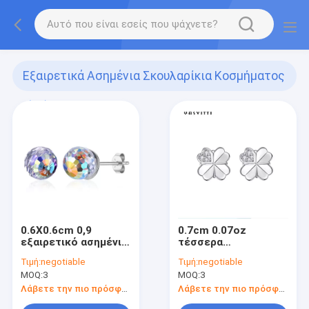
Εξαιρετικά Ασημένια Σκουλαρίκια Κοσμήματος
(34)
0.6X0.6cm 0,9
0.7cm 0.07oz
εξαιρετικό ασημένιο
τέσσερα
SGS σκουλαρικιών
σκουλαρίκια 925
Τιμή:
negotiable
Τιμή:
negotiable
στηριγμάτων
στηριγμάτων
MOQ:
3
MOQ:
3
σφαιρών Birthstone
τριφυλλιού φύλλων
σκουλαρικιών
εξαιρετικός
Λάβετε την πιο πρόσφατη τιμή
Λάβετε την πιο πρόσφατη τιμή
κοσμήματος
ασημένιος ODM