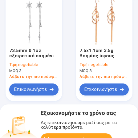
73.5mm 0.1oz
7.5x1.1cm 3.5g
εξαιρετικά ασημένια
Βοημίας ύφους
κοσμήματος
σκουλαρικιών cOem
Τιμή:
negotiable
Τιμή:
negotiable
σκουλαρίκια
γάντζοι
MOQ:
3
MOQ:
3
θυσάνων διαμαντιών
σκουλαρικιών
αστεριών
βαλεντίνων χρυσοί
Λάβετε την πιο πρόσφατη τιμή
Λάβετε την πιο πρόσφατη τιμή
σκουλαρικιών S925
ασημένια
Επικοινωνήστε
Επικοινωνήστε
Εξοικονομήστε το χρόνο σας
Ας επικοινωνήσουμε μαζί σας με τα
καλύτερα προϊόντα.