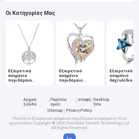
Οι Κατηγορίες Μας
Εξαιρετικά
Εξαιρετικό
Εξαιρετικά
ασημένια
ασημένιο
ασημένια
περιδέραια
περιδέραιο
δαχτυλίδια
κοσμήματος
κρεμαστών
κοσμήματος
κοσμημάτων
καρδιών
Αρχική
Περίπου
επαφή
Desktop
Σελίδα
εμείς
Site
Sitemap
Privacy Policy
Ποιότητα
Εξαιρετικά ασημένια περιδέραια κοσμήματος
Κίνα
εργοστάσιο.Copyright © 2026 Shenzhen Yasvitti Technology Ltd.
All Rights Reserved.