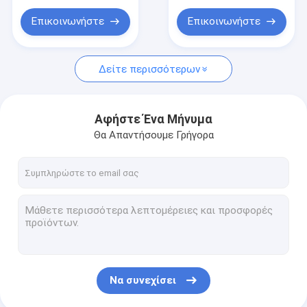
Μελί Μοϊσανίτης
Επικοινωνήστε
Επικοινωνήστε
Λευκός Χαλαρός Διαμάντι Μοϊσανίτη
Χρώμα Moissanite
Δείτε περισσότερων
Μασέλες από μοισανίτη
Αφήστε Ένα Μήνυμα
Αρώματα
Θα Απαντήσουμε Γρήγορα
Να συνεχίσει