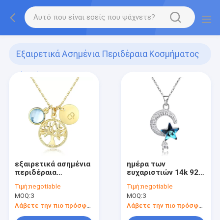
Εξαιρετικά Ασημένια Περιδέραια Κοσμήματος
(106)
εξαιρετικά ασημένια
ημέρα των
περιδέραια
ευχαριστιών 14k 925
κοσμήματος 19in 25g
περιδεραίων
Τιμή:
negotiable
Τιμή:
negotiable
κρυστάλλου ήλιων
MOQ:
3
MOQ:
3
και φεγγαριών 18.1in
4.2g ασημένιο
Λάβετε την πιο πρόσφατη τιμή
Λάβετε την πιο πρόσφατη τιμή
περιδέραιο