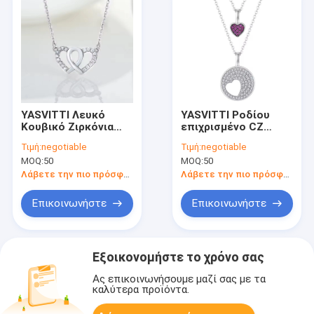
YASVITTI Λευκό
YASVITTI Ροδίου
Κουβικό Ζιρκόνια
επιχρισμένο CZ
Τρέντυ Ροδίου 925
Γυναίκες 925 Sterling
Τιμή:
negotiable
Τιμή:
negotiable
Διπλό Στερλίνγκ
Silver Ζιρκόν
MOQ:
50
MOQ:
50
Ασημένιο Χάρτινο
Κοσμήματα
Κολιέ Κοσμήματα Για
εξατομικευμένα
Λάβετε την πιο πρόσφατη τιμή
Λάβετε την πιο πρόσφατη τιμή
Δώρα Αγίου
Ρομαντικό Ροζ
Βαλεντίνου
Καρδιά Μαντάρι
Επικοινωνήστε
Επικοινωνήστε
Κολιέ
Εξοικονομήστε το χρόνο σας
Ας επικοινωνήσουμε μαζί σας με τα
καλύτερα προϊόντα.