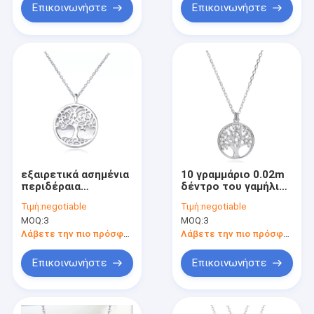
Επικοινωνήστε
Επικοινωνήστε
εξαιρετικά ασημένια
10 γραμμάριο 0.02m
περιδέραια
δέντρο του γαμήλιου
κοσμήματος
5A κυβικού Zirconia
Τιμή:
negotiable
Τιμή:
negotiable
επένδυσης 0.6in PVD
περιδεραίου
MOQ:
3
MOQ:
3
περιδέραιο του CZ
περιδεραίων
10 γραμμαρίου
κρεμαστών
Λάβετε την πιο πρόσφατη τιμή
Λάβετε την πιο πρόσφατη τιμή
κοσμημάτων ζωής
Επικοινωνήστε
Επικοινωνήστε