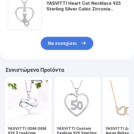
YASVITTI Heart Cat Necklace 925
Sterling Silver Cubic Zirconia
Platinum Plated Cat Necklace
Κοσμήματα Χονδρικής Κατασκευής
Να συνεχίσει
Συνιστώμενα Προϊόντα
YASVITTI ODM OEM
YASVITTI Custom
YASVITTI Δώρ
925 Στερλίνγκ
Fashion 925 Sterling
Αγίου Βαλεντί