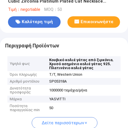
Cubic Zirconia Platinum Plated Cat Necklace
Κοσμήματα Χονδρικής Κατασκευής
Τιμή：negotiable
MOQ：50
Καλύτερη τιμή
Επικοινωνήστε
Περιγραφή Προϊόντων
,
Κουβικό κολιέ γάτας από ζιρκόνια
Υψηλό φως
,
Χρυσό ασημένιο κολιέ γάτας 925
Πλατινένιο κολιέ γάτας
Όροι πληρωμής
T/T, Western Union
Αριθμό μοντέλου
SP05318Α
Δυνατότητα
1000000 τεμάχια/μήνα
προσφοράς
Μάρκα
YASVITTI
Ποσότητα
50
παραγγελίας min
Δείτε περισσότερων