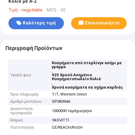
Κολιέ με Α-Ζ
Τιμή：negotiable
MOQ：50
Καλύτερη τιμή
Επικοινωνήστε
Περιγραφή Προϊόντων
Κοσμήματα από στερλίνγκ ασήμι με
γράμμα
,
Υψηλό φως
925 Χρυσό Ασημένιο
Κοσμηματοπωλείο Κολιέ
,
Χρυσά κοσμήματα σε σχήμα καρδιάς
Όροι πληρωμής
T/T, Western Union
Αριθμό μοντέλου
SP08394Α
Δυνατότητα
1000000 τεμάχια/μήνα
προσφοράς
Μάρκα
YASVITTI
Πιστοποίηση
CE/REACH/RoSH