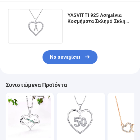
YASVITTI 925 Ασημένια
Κοσμήματα Σκληρό Σκληρό
Κολιέ με Α-Ζ
Να συνεχίσει
Συνιστώμενα Προϊόντα