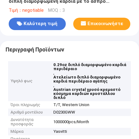
διπλή διαμορφωμένη καρδιά με το άσπρο
κρύσταλλο Austrian crystal
Τιμή：negotiable
MOQ：3
Καλύτερη τιμή
Επικοινωνήστε
Περιγραφή Προϊόντων
0.29oz διπλό διαμορφωμένο καρδιά
περιδέραιο
,
Ατελείωτο διπλό διαμορφωμένο
Υψηλό φως
καρδιά περιδέραιο αγάπης
,
Austrian crystal χρυσό κρεμαστό
κόσμημα καρδιών κρυστάλλου
διπλό
Όροι πληρωμής
T/T, Western Union
Αριθμό μοντέλου
D0230GWW
Δυνατότητα
1000000pcs/Month
προσφοράς
Μάρκα
Yasvitti
Ποσότητα