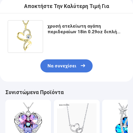
Αποκτήστε Την Καλύτερη Τιμή Για
χρυσή ατελείωτη αγάπη
περιδεραίων 18in 0.29oz διπλή
διαμορφωμένη καρδιά με το
άσπρο κρύσταλλο Austrian crystal
Να συνεχίσει
Συνιστώμενα Προϊόντα