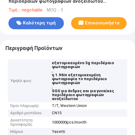
περιδεραίων φωτογραφιών ανοξείδωτου
περιδεραίων για άνδρες και για γυναίκες
Τιμή：negotiable
MOQ：3
Καλύτερη τιμή
Επικοινωνήστε
Περιγραφή Προϊόντων
εξατομικευμένο 3g περιδέραιο
φωτογραφιών
,
η 1.96in εξατομικευμένη
φωτογραφία το περιδέραιο
Υψηλό φως
φωτογραφιών
,
SGS για άνδρες και για γυναίκες
περιδέραιο φωτογραφιών
ανοξείδωτου
Όροι πληρωμής
T/T, Western Union
Αριθμό μοντέλου
CN15
Δυνατότητα
1000000pcs/month
προσφοράς
Μάρκα
Yasvitti