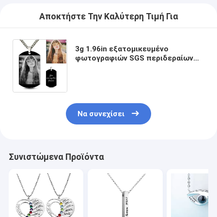
Αποκτήστε Την Καλύτερη Τιμή Για
3g 1.96in εξατομικευμένο
φωτογραφιών SGS περιδεραίων
φωτογραφιών ανοξείδωτου
περιδεραίων για άνδρες και για
γυναίκες
Να συνεχίσει
Συνιστώμενα Προϊόντα