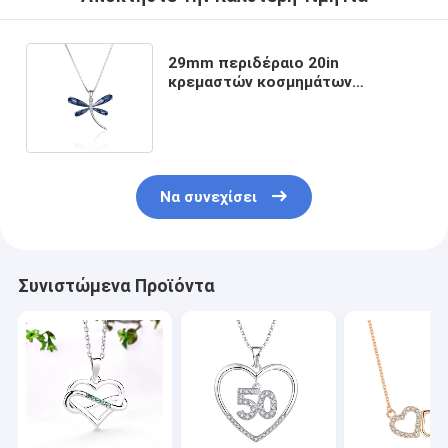
29mm περιδέραιο 20in
κρεμαστών κοσμημάτων
λιβελλουλών 5 γραμμαρίου
ασημένιο SGS περιδεραίων S925
Να συνεχίσει
Συνιστώμενα Προϊόντα