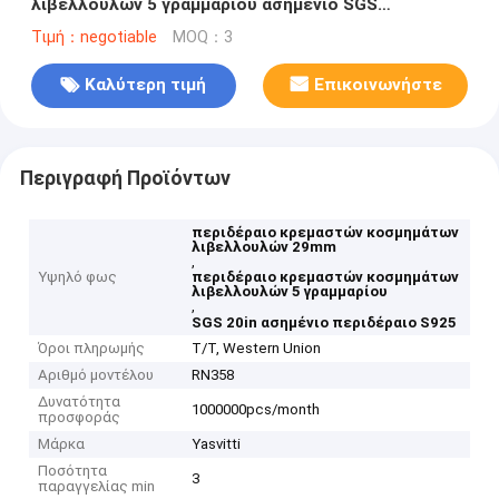
λιβελλουλών 5 γραμμαρίου ασημένιο SGS
περιδεραίων S925
Τιμή：negotiable
MOQ：3
Καλύτερη τιμή
Επικοινωνήστε
Περιγραφή Προϊόντων
περιδέραιο κρεμαστών κοσμημάτων
λιβελλουλών 29mm
,
Υψηλό φως
περιδέραιο κρεμαστών κοσμημάτων
λιβελλουλών 5 γραμμαρίου
,
SGS 20in ασημένιο περιδέραιο S925
Όροι πληρωμής
T/T, Western Union
Αριθμό μοντέλου
RN358
Δυνατότητα
1000000pcs/month
προσφοράς
Μάρκα
Yasvitti
Ποσότητα
3
παραγγελίας min