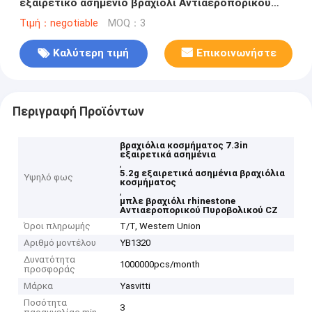
εξαιρετικό ασημένιο βραχιόλι Αντιαεροπορικού
Πυροβολικού CZ
Τιμή：negotiable
MOQ：3
Καλύτερη τιμή
Επικοινωνήστε
Περιγραφή Προϊόντων
βραχιόλια κοσμήματος 7.3in
εξαιρετικά ασημένια
,
5.2g εξαιρετικά ασημένια βραχιόλια
Υψηλό φως
κοσμήματος
,
μπλε βραχιόλι rhinestone
Αντιαεροπορικού Πυροβολικού CZ
Όροι πληρωμής
T/T, Western Union
Αριθμό μοντέλου
YB1320
Δυνατότητα
1000000pcs/month
προσφοράς
Μάρκα
Yasvitti
Ποσότητα
3