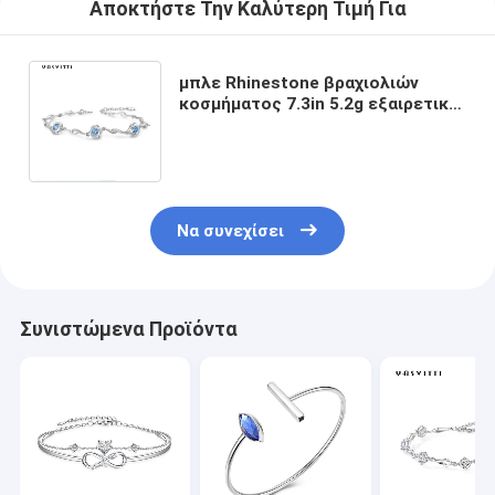
Αποκτήστε Την Καλύτερη Τιμή Για
μπλε Rhinestone βραχιολιών
κοσμήματος 7.3in 5.2g εξαιρετικό
ασημένιο βραχιόλι
Αντιαεροπορικού Πυροβολικού
CZ
Να συνεχίσει
Συνιστώμενα Προϊόντα