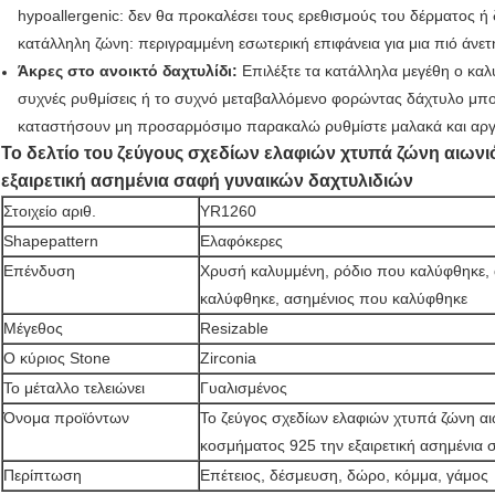
hypoallergenic: δεν θα προκαλέσει τους ερεθισμούς του δέρματος ή 
κατάλληλη ζώνη: περιγραμμένη εσωτερική επιφάνεια για μια πιό άνε
Άκρες στο ανοικτό δαχτυλίδι:
Επιλέξτε τα κατάλληλα μεγέθη ο καλ
συχνές ρυθμίσεις ή το συχνό μεταβαλλόμενο φορώντας δάχτυλο μπορ
καταστήσουν μη προσαρμόσιμο παρακαλώ ρυθμίστε μαλακά και αργ
Το δελτίο του ζεύγους σχεδίων ελαφιών χτυπά ζώνη αιωνι
εξαιρετική ασημένια σαφή γυναικών δαχτυλιδιών
Στοιχείο αριθ.
YR1260
Shapepattern
Ελαφόκερες
Επένδυση
Χρυσή καλυμμένη, ρόδιο που καλύφθηκε,
καλύφθηκε, ασημένιος που καλύφθηκε
Μέγεθος
Resizable
Ο κύριος Stone
Zirconia
Το μέταλλο τελειώνει
Γυαλισμένος
Όνομα προϊόντων
Το ζεύγος σχεδίων ελαφιών χτυπά ζώνη αι
κοσμήματος 925 την εξαιρετική ασημένια 
Περίπτωση
Επέτειος, δέσμευση, δώρο, κόμμα, γάμος