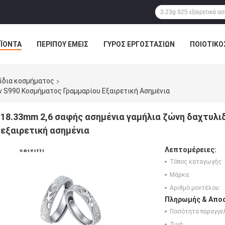
ΪΌΝΤΑ
ΠΕΡΊΠΟΥ ΕΜΕΊΣ
ΓΎΡΟΣ ΕΡΓΟΣΤΑΣΊΩΝ
ΠΟΙΟΤΙΚΌ
λίδια κοσμήματος
 S990 Κοσμήματος Γραμμαρίου Εξαιρετική Ασημένια
18.33mm 2,6 σαφής ασημένια γαμήλια ζώνη δαχτυλι
εξαιρετική ασημένια
Λεπτομέρειες:
Τόπος καταγωγής:
Μάρκα:
Αριθμό μοντέλου:
Πληρωμής & Αποσ
Ποσότητα παραγγελ
Τιμή: