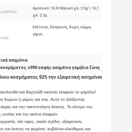
Αρσενικό: 18,33 θηλυκό χιλ. 2.6g \: 16,1
 μεγέθους:
χιλ. 2.2g
Επέτειος, δέσμευση, δώρο, κόμμα,
γάμος
τωση:
τικά ασημένια
,
α κοσμήματος
s990 σαφής ασημένια γαμήλια ζώνη
,
ιου κοσμήματος 925 την εξαιρετική ασημένια
ακολουθεί και δαχτυλίδι εικόνας ελαφιών το γαμήλιο!
ώνη δώρων ή γάμου για σας. Αυτό το ζαλίζοντας
 άκρες και την τακτοποίηση άνεσης. Το κέντρο του
 ουσίας και την εικόνα ελαφιών.
γασία, νέο ύφος, οικείο σχέδιο, εξαιρετικός
ς και άνετος να φορέσει. κοβάλτιο-ελεύθερος και