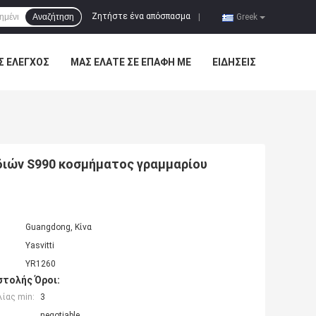
Ζητήστε ένα απόσπασμα
Αναζήτηση
|
Greek
Σ ΈΛΕΓΧΟΣ
ΜΑΣ ΕΛΆΤΕ ΣΕ ΕΠΑΦΉ ΜΕ
ΕΙΔΉΣΕΙΣ
διών S990 κοσμήματος γραμμαρίου
Guangdong, Κίνα
Yasvitti
YR1260
τολής Όροι:
ίας min:
3
negotiable