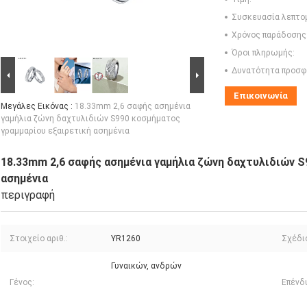
Συσκευασία λεπτο
Χρόνος παράδοσης
Όροι πληρωμής:
Δυνατότητα προσφ
Επικοινωνία
Μεγάλες Εικόνας :
18.33mm 2,6 σαφής ασημένια
γαμήλια ζώνη δαχτυλιδιών S990 κοσμήματος
γραμμαρίου εξαιρετική ασημένια
18.33mm 2,6 σαφής ασημένια γαμήλια ζώνη δαχτυλιδιών S
ασημένια
περιγραφή
Στοιχείο αριθ.:
YR1260
Σχέδιο
Γυναικών, ανδρών
Γένος:
Επένδ