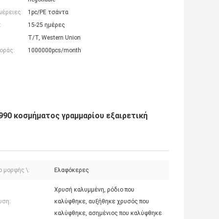
μέρειες:
1pc/PE τσάντα
:
15-25 ημέρες
T/T, Western Union
οράς:
1000000pcs/month
990 κοσμήματος γραμμαρίου εξαιρετική
 μορφής \:
Ελαφόκερες
Χρυσή καλυμμένη, ρόδιο που
υση:
καλύφθηκε, αυξήθηκε χρυσός που
καλύφθηκε, ασημένιος που καλύφθηκε