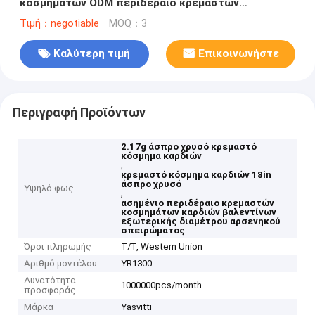
κοσμημάτων ODM περιδέραιο κρεμαστών
κοσμημάτων καρδιών βαλεντίνων ασημένιο
Τιμή：negotiable
MOQ：3
Καλύτερη τιμή
Επικοινωνήστε
Περιγραφή Προϊόντων
2.17g άσπρο χρυσό κρεμαστό
κόσμημα καρδιών
,
κρεμαστό κόσμημα καρδιών 18in
άσπρο χρυσό
Υψηλό φως
,
ασημένιο περιδέραιο κρεμαστών
κοσμημάτων καρδιών βαλεντίνων
εξωτερικής διαμέτρου αρσενηκού
σπειρώματος
Όροι πληρωμής
T/T, Western Union
Αριθμό μοντέλου
YR1300
Δυνατότητα
1000000pcs/month
προσφοράς
Μάρκα
Yasvitti