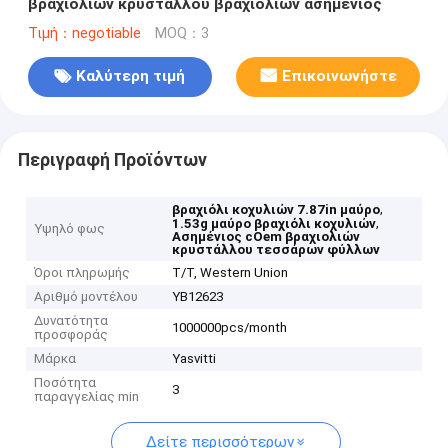
βραχιολιών κρυστάλλου βραχιολιών ασημένιος
Τιμή：negotiable
MOQ：3
Καλύτερη τιμή
Επικοινωνήστε
Περιγραφή Προϊόντων
,
βραχιόλι κοχυλιών 7.87in μαύρο
,
1.53g μαύρο βραχιόλι κοχυλιών
Υψηλό φως
Ασημένιος cOem βραχιολιών
κρυστάλλου τεσσάρων φύλλων
Όροι πληρωμής
T/T, Western Union
Αριθμό μοντέλου
YB12623
Δυνατότητα
1000000pcs/month
προσφοράς
Μάρκα
Yasvitti
Ποσότητα
3
παραγγελίας min
Δείτε περισσότερων