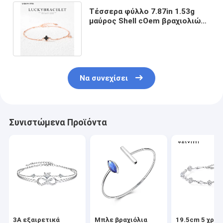
Τέσσερα φύλλο 7.87in 1.53g
μαύρος Shell cOem βραχιολιών
κρυστάλλου βραχιολιών
ασημένιος
Να συνεχίσει
Συνιστώμενα Προϊόντα
3A εξαιρετικά
Μπλε βραχιόλια
19.5cm 5 χρυ