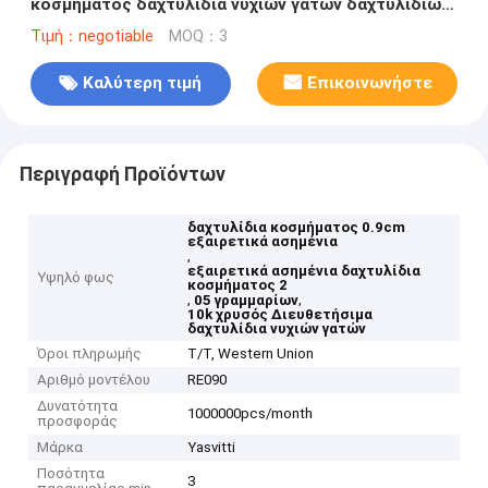
κοσμήματος δαχτυλίδια νυχιών γατών δαχτυλιδιών
10k χρυσά
Τιμή：negotiable
MOQ：3
Καλύτερη τιμή
Επικοινωνήστε
Περιγραφή Προϊόντων
δαχτυλίδια κοσμήματος 0.9cm
εξαιρετικά ασημένια
,
εξαιρετικά ασημένια δαχτυλίδια
Υψηλό φως
κοσμήματος 2
,
,
05 γραμμαρίων
10k χρυσός Διευθετήσιμα
δαχτυλίδια νυχιών γατών
Όροι πληρωμής
T/T, Western Union
Αριθμό μοντέλου
RE090
Δυνατότητα
1000000pcs/month
προσφοράς
Μάρκα
Yasvitti
Ποσότητα
3