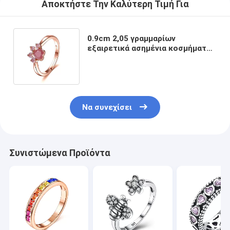
Αποκτήστε Την Καλύτερη Τιμή Για
0.9cm 2,05 γραμμαρίων
εξαιρετικά ασημένια κοσμήματος
δαχτυλίδια νυχιών γατών
δαχτυλιδιών 10k χρυσά
Να συνεχίσει
Συνιστώμενα Προϊόντα