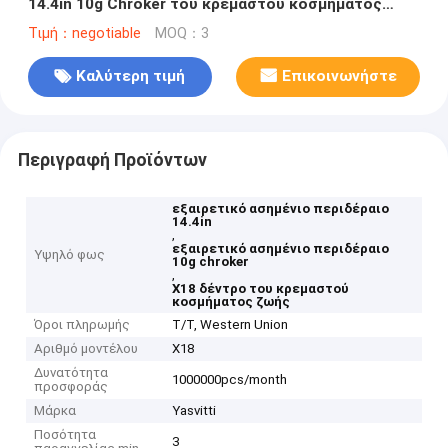
14.4in 10g Chroker του κρεμαστού κοσμήματος
ζωής
Τιμή：negotiable
MOQ：3
Καλύτερη τιμή
Επικοινωνήστε
Περιγραφή Προϊόντων
εξαιρετικό ασημένιο περιδέραιο
14.4in
,
εξαιρετικό ασημένιο περιδέραιο
Υψηλό φως
10g chroker
,
X18 δέντρο του κρεμαστού
κοσμήματος ζωής
Όροι πληρωμής
T/T, Western Union
Αριθμό μοντέλου
X18
Δυνατότητα
1000000pcs/month
προσφοράς
Μάρκα
Yasvitti
Ποσότητα
3