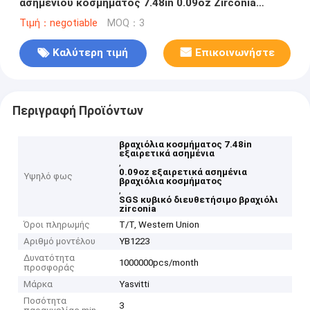
ασημένιου κοσμήματος 7.48in 0.09oz Zirconia
βραχιολιών κυβικού
Τιμή：negotiable
MOQ：3
Καλύτερη τιμή
Επικοινωνήστε
Περιγραφή Προϊόντων
βραχιόλια κοσμήματος 7.48in
εξαιρετικά ασημένια
,
0.09oz εξαιρετικά ασημένια
Υψηλό φως
βραχιόλια κοσμήματος
,
SGS κυβικό διευθετήσιμο βραχιόλι
zirconia
Όροι πληρωμής
T/T, Western Union
Αριθμό μοντέλου
YB1223
Δυνατότητα
1000000pcs/month
προσφοράς
Μάρκα
Yasvitti
Ποσότητα
3