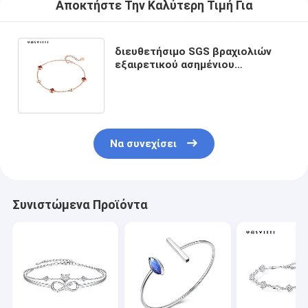
Αποκτήστε Την Καλύτερη Τιμή Για
διευθετήσιμο SGS βραχιολιών
εξαιρετικού ασημένιου
κοσμήματος 7.48in 0.09oz
Zirconia βραχιολιών κυβικού
Να συνεχίσει
Συνιστώμενα Προϊόντα